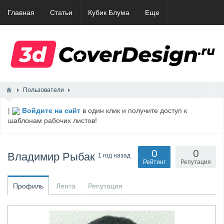
Главная
Статьи
Кубик Блума
Еще
Пользователи
|
Войдите на сайт
в один клик и получите доступ к
шаблонам рабочих листов!
0
0
Владимир Рыбак
1 год назад
Рейтинг
Репутация
Профиль
Лента
Репутация