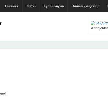
Главная
Статьи
Кубик Блума
Онлайн-редактор
Войдите
и получит
уем!