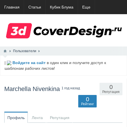
Главная
Статьи
Кубик Блума
Еще
Пользователи
|
Войдите на сайт
в один клик и получите доступ к
шаблонам рабочих листов!
0
Marchella Nivenkina
1 год назад
Репутация
0
Рейтинг
Профиль
Лента
Репутация