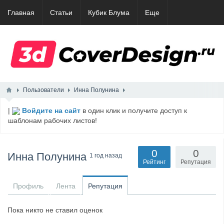
Главная
Статьи
Кубик Блума
Еще
Пользователи
Инна Полунина
|
Войдите на сайт
в один клик и получите доступ к
шаблонам рабочих листов!
0
0
Инна Полунина
1 год назад
Рейтинг
Репутация
Профиль
Лента
Репутация
Пока никто не ставил оценок