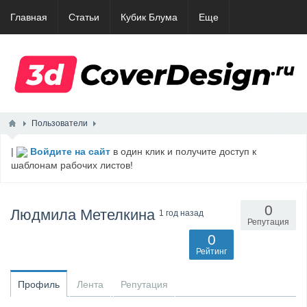
Главная
Статьи
Кубик Блума
Еще
Пользователи
|
Войдите на сайт
в один клик и получите доступ к
шаблонам рабочих листов!
0
Людмила Метелкина
1 год назад
Репутация
0
Рейтинг
Профиль
Лента
Репутация