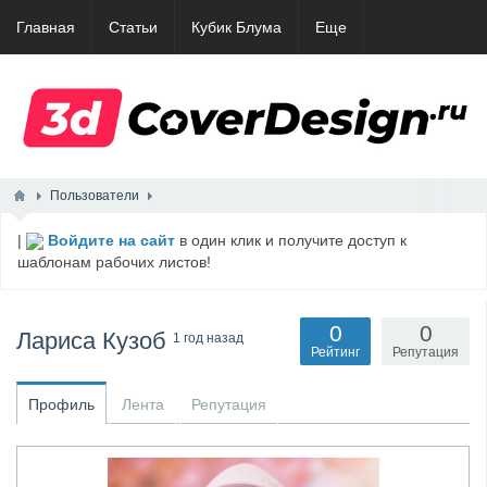
Главная
Статьи
Кубик Блума
Еще
Пользователи
|
Войдите на сайт
в один клик и получите доступ к
шаблонам рабочих листов!
0
0
Лариса Кузоб
1 год назад
Рейтинг
Репутация
Профиль
Лента
Репутация