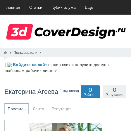
Главная
Статьи
Кубик Блума
Еще
Пользователи
|
Войдите на сайт
в один клик и получите доступ к
шаблонам рабочих листов!
0
0
Екатерина Агеева
1 год назад
Рейтинг
Репутация
Профиль
Лента
Репутация