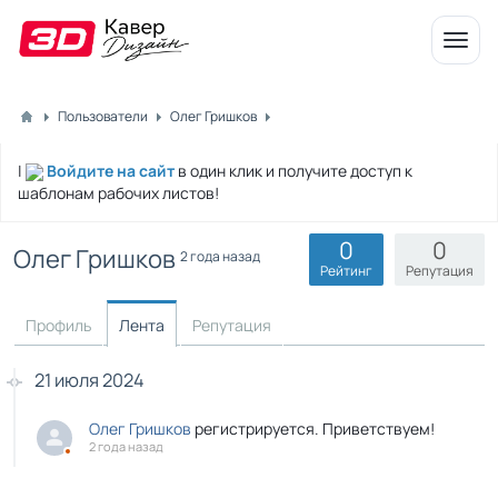
Откр
меню
Пользователи
Олег Гришков
|
Войдите на сайт
в один клик и получите доступ к
шаблонам рабочих листов!
0
0
Олег Гришков
2 года назад
Рейтинг
Репутация
Профиль
Лента
Репутация
21 июля 2024
Олег Гришков
регистрируется. Приветствуем!
2 года назад