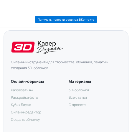
Получать новости сервиса ВКонтакте
Онлайн-инструменты для творчества, обучения, печати и
создания 3D-обложек.
Онлайн-сервисы
Материалы
Разрезать А4
3D-обложки
Раскройка фото
Все статьи
Кубик Блума
О проекте
Онлайн-редактор
Создать обложку