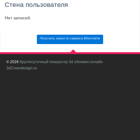
Стена пользователя
Нет записей.
Получать новости сервиса ВКонтакте
© 2026
Круглосуточный генератор 3d обложек онлайн
И
3dCoverdesign.ru
д
С
В
с
с
о
о
в
п
в
н
а