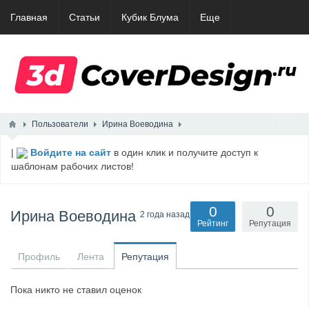
Главная
Статьи
Кубик Блума
Еще
Пользователи
Ирина Воеводина
|
Войдите на сайт
в один клик и получите доступ к
шаблонам рабочих листов!
0
0
Ирина Воеводина
2 года назад
Рейтинг
Репутация
Профиль
Лента
Репутация
Пока никто не ставил оценок