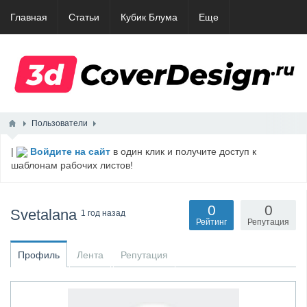
Главная
Статьи
Кубик Блума
Еще
Пользователи
|
Войдите на сайт
в один клик и получите доступ к
шаблонам рабочих листов!
0
0
Svetalana
1 год назад
Рейтинг
Репутация
Профиль
Лента
Репутация