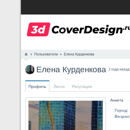
Пользователи
Елена Курденкова
Елена Курденкова
2 года назад
Профиль
Лента
Репутация
Анкета
Город:
Возрас