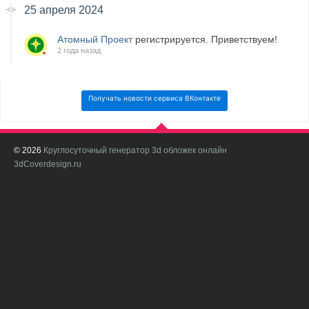
25 апреля 2024
Атомный Проект
регистрируется. Приветствуем!
2 года назад
Получать новости сервиса ВКонтакте
© 2026
Круглосуточный генератор 3d обложек онлайн
И
3dCoverdesign.ru
д
С
В
с
с
о
о
в
п
в
н