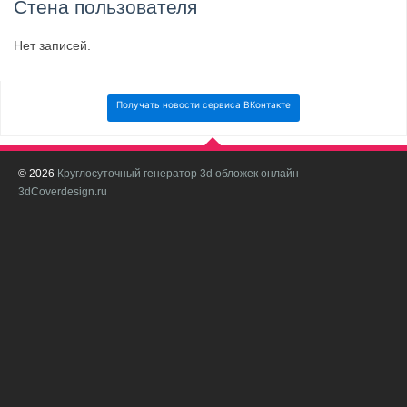
Стена пользователя
Нет записей.
Получать новости сервиса ВКонтакте
© 2026
Круглосуточный генератор 3d обложек онлайн
И
3dCoverdesign.ru
д
С
В
с
с
о
о
в
п
в
н
а