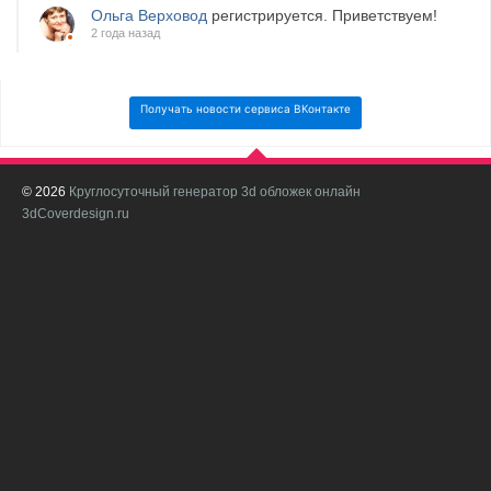
Ольга Верховод
регистрируется. Приветствуем!
2 года назад
Получать новости сервиса ВКонтакте
© 2026
Круглосуточный генератор 3d обложек онлайн
И
3dCoverdesign.ru
д
С
В
с
с
о
о
в
п
в
н
а
в