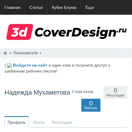
Главная
Статьи
Кубик Блума
Еще
Пользователи
|
Войдите на сайт
в один клик и получите доступ к
шаблонам рабочих листов!
0
Надежда Мухаметова
2 года назад
Репутация
0
Рейтинг
Профиль
Лента
Репутация