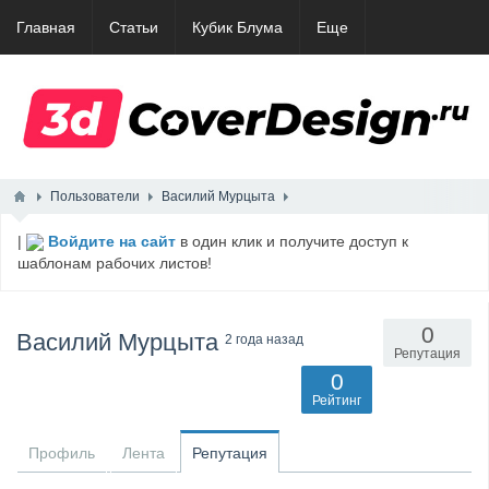
Главная
Статьи
Кубик Блума
Еще
Пользователи
Василий Мурцыта
|
Войдите на сайт
в один клик и получите доступ к
шаблонам рабочих листов!
0
Василий Мурцыта
2 года назад
Репутация
0
Рейтинг
Профиль
Лента
Репутация