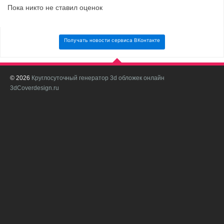
Пока никто не ставил оценок
Получать новости сервиса ВКонтакте
© 2026
Круглосуточный генератор 3d обложек онлайн
И
3dCoverdesign.ru
д
С
В
с
с
о
о
в
п
в
н
а
в
с