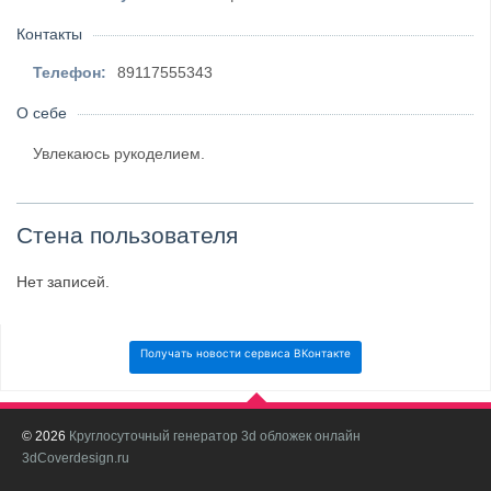
Контакты
Телефон:
89117555343
О себе
Увлекаюсь рукоделием.
Стена пользователя
Нет записей.
Получать новости сервиса ВКонтакте
© 2026
Круглосуточный генератор 3d обложек онлайн
И
3dCoverdesign.ru
д
С