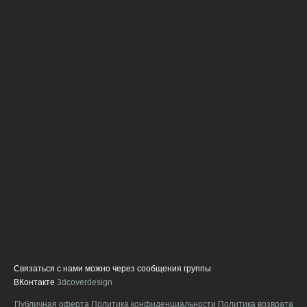
м
с
ч
п
г
В
с
с
д
ф
и
о
о
л
п
в
н
а
Связаться с нами можно через сообщения группы
ВКонтакте
3dcoverdesign
Публичная оферта
Политика конфиденциальности
Политика возврата