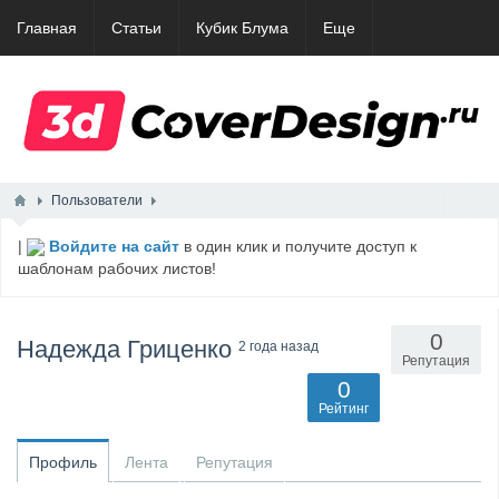
Главная
Статьи
Кубик Блума
Еще
Пользователи
|
Войдите на сайт
в один клик и получите доступ к
шаблонам рабочих листов!
0
Надежда Гриценко
2 года назад
Репутация
0
Рейтинг
Профиль
Лента
Репутация