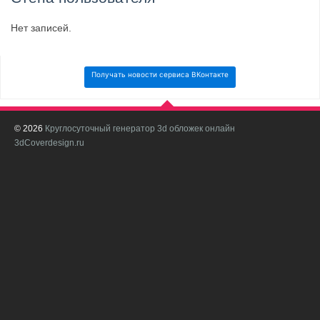
Нет записей.
Получать новости сервиса ВКонтакте
© 2026
Круглосуточный генератор 3d обложек онлайн
И
3dCoverdesign.ru
д
С
В
с
с
о
о
в
п
в
н
а
в