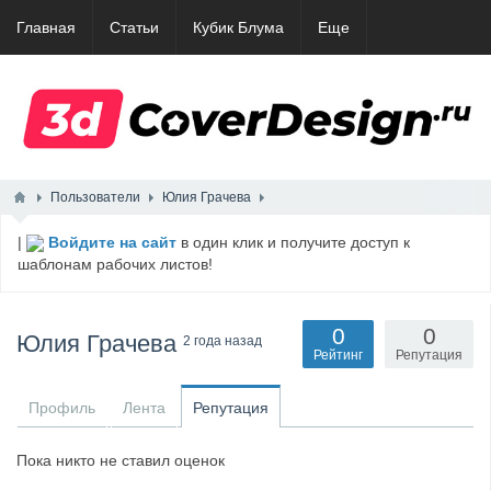
Главная
Статьи
Кубик Блума
Еще
Пользователи
Юлия Грачева
|
Войдите на сайт
в один клик и получите доступ к
шаблонам рабочих листов!
0
0
Юлия Грачева
2 года назад
Рейтинг
Репутация
Профиль
Лента
Репутация
Пока никто не ставил оценок