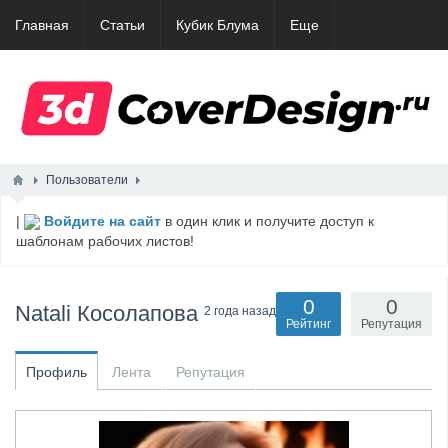
Главная
Статьи
Кубик Блума
Еще
Пользователи
|
Войдите на сайт
в один клик и получите доступ к
шаблонам рабочих листов!
0
0
Natali Косолапова
2 года назад
Рейтинг
Репутация
Профиль
Лента
Репутация