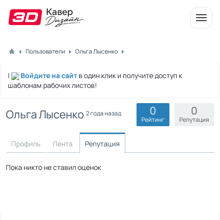
Откр
меню
Пользователи
Ольга Лысенко
|
Войдите на сайт
в один клик и получите доступ к
шаблонам рабочих листов!
0
0
Ольга Лысенко
2 года назад
Рейтинг
Репутация
Профиль
Лента
Репутация
Пока никто не ставил оценок