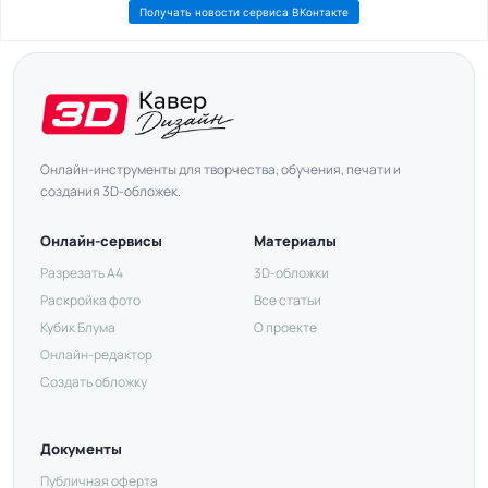
Получать новости сервиса ВКонтакте
Онлайн-инструменты для творчества, обучения, печати и
создания 3D-обложек.
Онлайн-сервисы
Материалы
Разрезать А4
3D-обложки
Раскройка фото
Все статьи
Кубик Блума
О проекте
Онлайн-редактор
Создать обложку
Документы
Публичная оферта