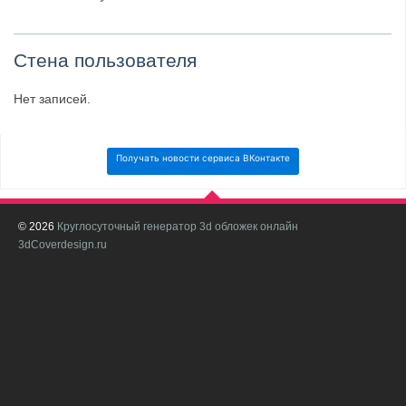
Стена пользователя
Нет записей.
Получать новости сервиса ВКонтакте
© 2026
Круглосуточный генератор 3d обложек онлайн
И
3dCoverdesign.ru
д
С
В
с
с
о
о
в
п