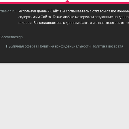
design.ru
Используя данный Сайт, Вы соглашаетесь с отказом от возможных 
содержимым Сайта. Также любые материалы созданные на данном 
галереи. Вы соглашаетесь с данным фактом и отказываетесь от л
3dcoverdesign
Публичная оферта
Политика конфиденциальности
Политика возврата