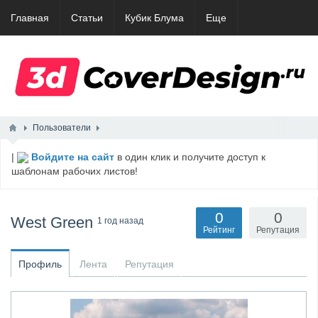
Главная
Статьи
Кубик Блума
Еще
Пользователи
|
Войдите на сайт
в один клик и получите доступ к
шаблонам рабочих листов!
0
0
West Green
1 год назад
Рейтинг
Репутация
Профиль
Лента
Репутация