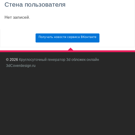
Стена пользователя
Нет записей.
Получать новости сервиса ВКонтакте
© 2026
Круглосуточный генератор 3d обложек онлайн
И
3dCoverdesign.ru
д
С
В
с
с
о
о
в
п
в
н
а