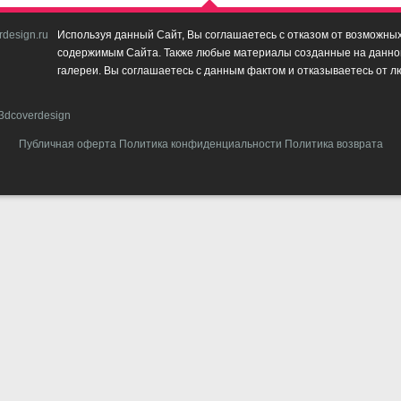
design.ru
Используя данный Сайт, Вы соглашаетесь с отказом от возможных 
содержимым Сайта. Также любые материалы созданные на данном 
галереи. Вы соглашаетесь с данным фактом и отказываетесь от л
3dcoverdesign
Публичная оферта
Политика конфиденциальности
Политика возврата