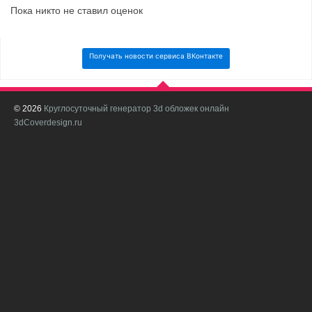
Пока никто не ставил оценок
Получать новости сервиса ВКонтакте
© 2026
Круглосуточный генератор 3d обложек онлайн
И
3dCoverdesign.ru
д
С
В
с
с
о
о
в
п
в
н
а
в
с