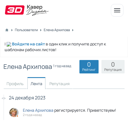
Откр
меню
Пользователи
Елена Архипова
|
Войдите на сайт
в один клик и получите доступ к
шаблонам рабочих листов!
0
0
Елена Архипова
1 год назад
Рейтинг
Репутация
Профиль
Лента
Репутация
24 декабря 2023
Елена Архипова
регистрируется. Приветствуем!
2 года назад