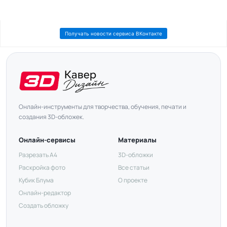
Получать новости сервиса ВКонтакте
Онлайн-инструменты для творчества, обучения, печати и
создания 3D-обложек.
Онлайн-сервисы
Материалы
Разрезать А4
3D-обложки
Раскройка фото
Все статьи
Кубик Блума
О проекте
Онлайн-редактор
Создать обложку