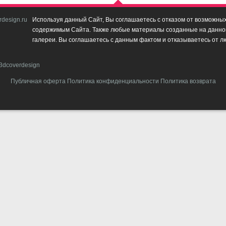
design.ru
Используя данный Сайт, Вы соглашаетесь с отказом от возможных 
содержимым Сайта. Также любые материалы созданные на данном 
галереи. Вы соглашаетесь с данным фактом и отказываетесь от л
3dcoverdesign
Публичная оферта
Политика конфиденциальности
Политика возврата