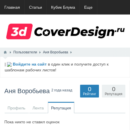
Главная
Статьи
Кубик Блума
Еще
Пользователи
Аня Воробьева
|
Войдите на сайт
в один клик и получите доступ к
шаблонам рабочих листов!
0
0
Аня Воробьева
2 года назад
Рейтинг
Репутация
Профиль
Лента
Репутация
Пока никто не ставил оценок