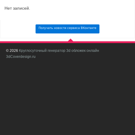
Нет записей.
Получать новости сервиса ВКонтакте
© 2026
Круглосуточный генератор 3d обложек онлайн
И
3dCoverdesign.ru
д
С
В
с
с
о
о
в
п
в
н
а
в