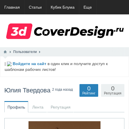
Главная
Статьи
Кубик Блума
Еще
Пользователи
|
Войдите на сайт
в один клик и получите доступ к
шаблонам рабочих листов!
0
0
Юлия Твердова
2 года назад
Рейтинг
Репутация
Профиль
Лента
Репутация