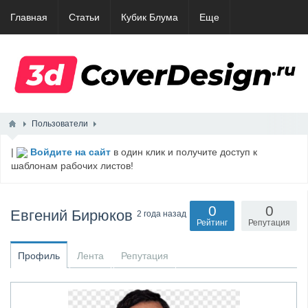
Главная
Статьи
Кубик Блума
Еще
Пользователи
|
Войдите на сайт
в один клик и получите доступ к
шаблонам рабочих листов!
0
0
Евгений Бирюков
2 года назад
Рейтинг
Репутация
Профиль
Лента
Репутация