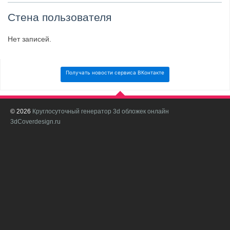
Стена пользователя
Нет записей.
Получать новости сервиса ВКонтакте
© 2026
Круглосуточный генератор 3d обложек онлайн
И
3dCoverdesign.ru
д
С
В
с
с
о
о
в
п
в
н