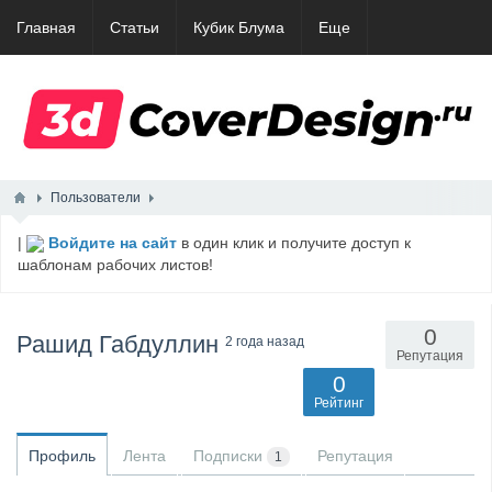
Главная
Статьи
Кубик Блума
Еще
Пользователи
|
Войдите на сайт
в один клик и получите доступ к
шаблонам рабочих листов!
0
Рашид Габдуллин
2 года назад
Репутация
0
Рейтинг
Профиль
Лента
Подписки
Репутация
1