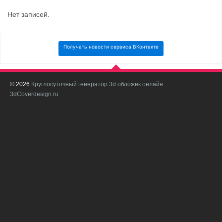
Нет записей.
Получать новости сервиса ВКонтакте
© 2026
Круглосуточный генератор 3d обложек онлайн
И
3dCoverdesign.ru
д
С
В
с
с
о
о
в
п
в
н
а
в