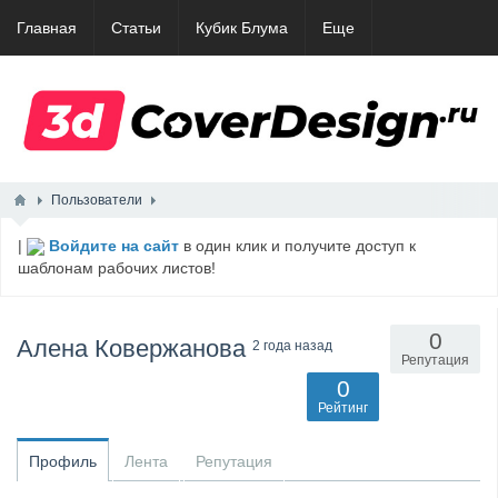
Главная
Статьи
Кубик Блума
Еще
Пользователи
|
Войдите на сайт
в один клик и получите доступ к
шаблонам рабочих листов!
0
Алена Ковержанова
2 года назад
Репутация
0
Рейтинг
Профиль
Лента
Репутация