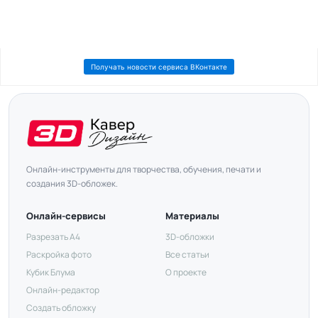
Получать новости сервиса ВКонтакте
Онлайн-инструменты для творчества, обучения, печати и
создания 3D-обложек.
Онлайн-сервисы
Материалы
Разрезать А4
3D-обложки
Раскройка фото
Все статьи
Кубик Блума
О проекте
Онлайн-редактор
Создать обложку