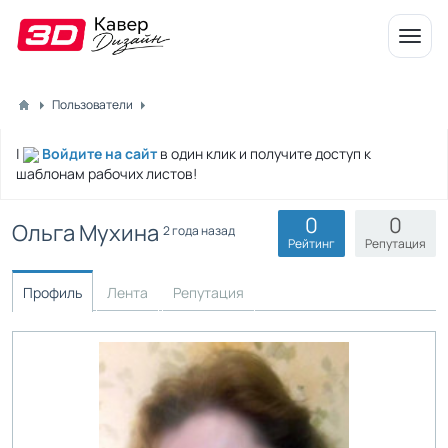
Откр
меню
Пользователи
|
Войдите на сайт
в один клик и получите доступ к
шаблонам рабочих листов!
0
0
Ольга Мухина
2 года назад
Рейтинг
Репутация
Профиль
Лента
Репутация