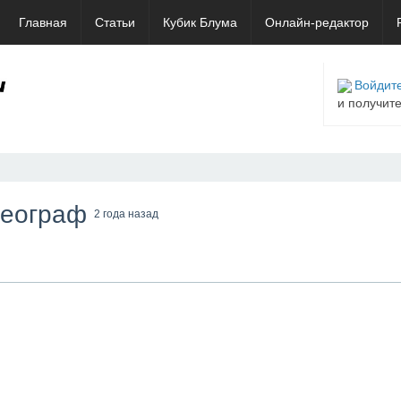
Главная
Статьи
Кубик Блума
Онлайн-редактор
Войдите
и получит
деограф
2 года назад