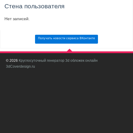
Стена пользователя
Нет записей.
Получать новости сервиса ВКонтакте
© 2026
Круглосуточный генератор 3d обложек онлайн
И
3dCoverdesign.ru
д
С
В
с
с
о
о
в
п
в
н
а