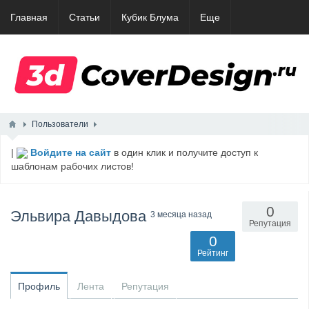
Главная
Статьи
Кубик Блума
Еще
Пользователи
|
Войдите на сайт
в один клик и получите доступ к
шаблонам рабочих листов!
0
Эльвира Давыдова
3 месяца назад
Репутация
0
Рейтинг
Профиль
Лента
Репутация