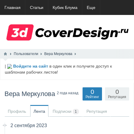
Главная
Статьи
Кубик Блума
Еще
Пользователи
Вера Меркулова
|
Войдите на сайт
в один клик и получите доступ к
шаблонам рабочих листов!
0
0
Вера Меркулова
2 года назад
Рейтинг
Репутация
Профиль
Лента
Подписки
Репутация
1
2 сентября 2023