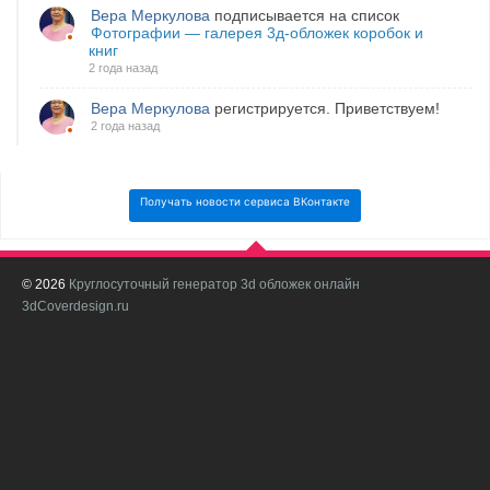
Вера Меркулова
подписывается на список
Фотографии — галерея 3д-обложек коробок и
книг
2 года назад
Вера Меркулова
регистрируется. Приветствуем!
2 года назад
Получать новости сервиса ВКонтакте
© 2026
Круглосуточный генератор 3d обложек онлайн
И
3dCoverdesign.ru
д
С
В
с
с
о
о
в
п