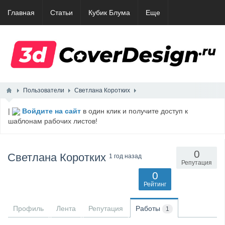
Главная
Статьи
Кубик Блума
Еще
Пользователи
Светлана Коротких
|
Войдите на сайт
в один клик и получите доступ к
шаблонам рабочих листов!
0
Светлана Коротких
1 год назад
Репутация
0
Рейтинг
Профиль
Лента
Репутация
Работы
1