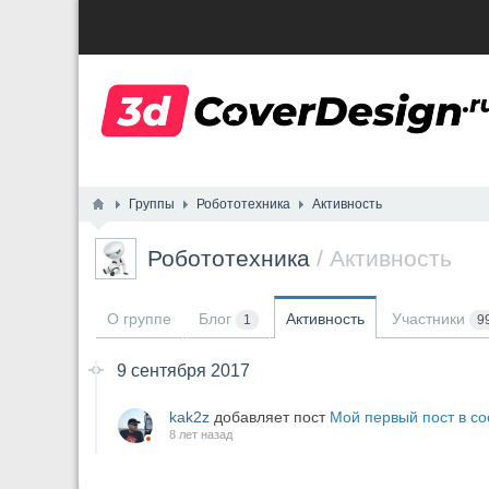
Группы
Робототехника
Активность
Робототехника
/ Активность
О группе
Блог
Активность
Участники
1
9
9 сентября 2017
kak2z
добавляет пост
Мой первый пост в с
8 лет назад