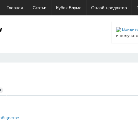
Главная
Статьи
Кубик Блума
Онлайн-редактор
Войдите
и получит
9
ообществе