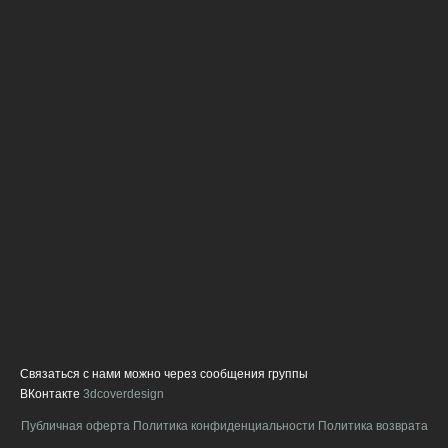
с
ч
п
г
В
с
с
д
ф
и
о
о
л
п
в
н
а
Связаться с нами можно через сообщения группы
ВКонтакте
3dcoverdesign
Публичная оферта
Политика конфиденциальности
Политика возврата