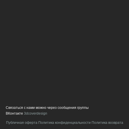
с
ч
п
г
В
с
с
д
ф
и
о
о
л
п
в
н
а
Связаться с нами можно через сообщения группы
ВКонтакте
3dcoverdesign
Публичная оферта
Политика конфиденциальности
Политика возврата